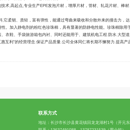
技术,高起点,专业生产EPE发泡片材，增厚
片材
，管材、轧花片材、棒材
料,它柔韧、质轻，富有弹性，能通过弯曲来吸收和分散外来的撞击力，
特性。加入静电剂的粉红色珍珠棉，具有显著的防静电性能。珍珠棉除用
、衣鞋、手袋旅游箱包内衬、同时还能用于、建筑机电工程.防水.大型道
互惠互利"的经营理念.保证产品质量.公司全体同仁将长期不懈努力.提高产
联系方式
地址：长沙市长沙县黄花镇回龙龙湖村1号（开元
联系
：13637491088、13787231539（
周小姐
）